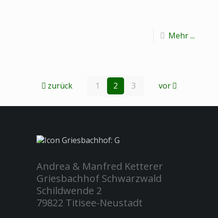
Mehr ...
zurück
1
2
3
vor
Andrea & Manfred Ketterer
Griesbachhof Schwarzwald
Schildwende 2
79822 Titisee-Neustadt