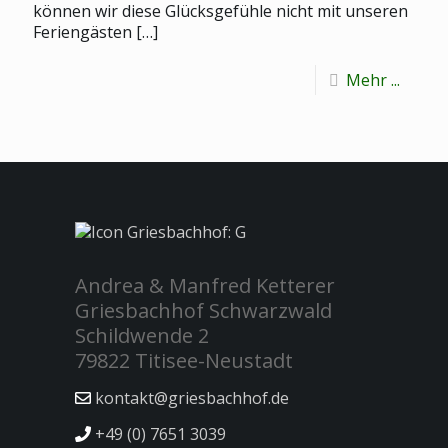
können wir diese Glücksgefühle nicht mit unseren
Feriengästen
[…]
Mehr ...
Andrea & Manfred Ketterer
Griesbachhof Schwarzwald
Schildwende 2
79822 Titisee-Neustadt
kontakt@griesbachhof.de
+49 (0) 7651 3039